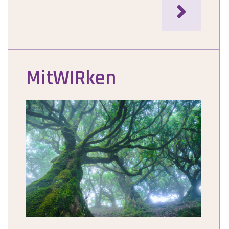

MitWIRken