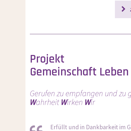
Projekt
Gemeinschaft Leben 
Gerufen zu empfangen und zu
W
ahrheit
W
irken
W
ir
Erfüllt und in Dankbarkeit im 