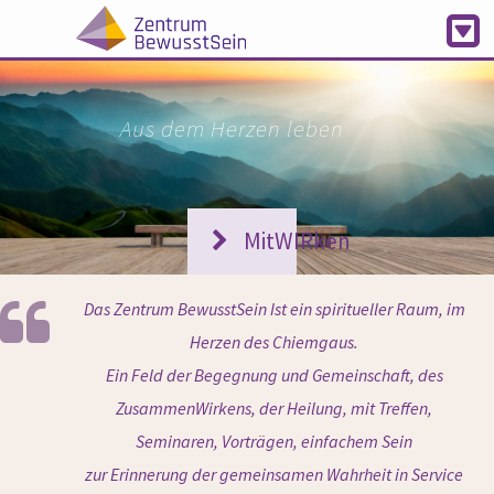
Aus dem Herzen leben
MitWIRken
Das Zentrum BewusstSein Ist ein spiritueller Raum, im
Herzen des Chiemgaus.
Ein Feld der Begegnung und Gemeinschaft, des
ZusammenWirkens, der Heilung, mit Treffen,
Seminaren, Vorträgen, einfachem Sein
zur Erinnerung der gemeinsamen Wahrheit in Service