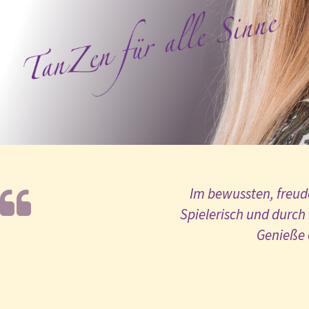
Im bewussten, freude
Spielerisch und durch 
Genieße 




